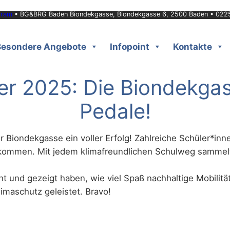
gram
• BG&BRG Baden Biondekgasse, Biondekgasse 6, 2500 Baden • 022
Besondere Angebote
Infopoint
Kontakte
r 2025: Die Biondekgasse
Pedale!
r Biondekgasse ein voller Erfolg! Zahlreiche Schüler*inn
u kommen. Mit jedem klimafreundlichen Schulweg sammel
t und gezeigt haben, wie viel Spaß nachhaltige Mobilitä
imaschutz geleistet. Bravo!