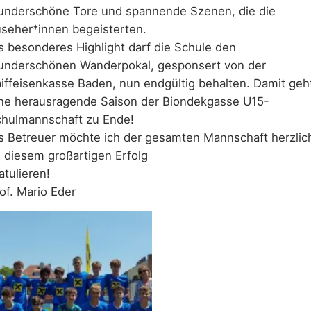
nderschöne Tore und spannende Szenen, die die
seher*innen begeisterten.
s besonderes Highlight darf die Schule den
nderschönen Wanderpokal, gesponsert von der
iffeisenkasse Baden, nun endgültig behalten. Damit geh
ne herausragende Saison der Biondekgasse U15-
hulmannschaft zu Ende!
s Betreuer möchte ich der gesamten Mannschaft herzlic
 diesem großartigen Erfolg
gratulieren
of. Mario Eder