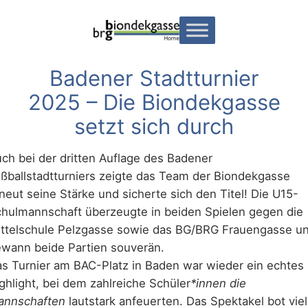
Zum
Inhalt
springen
Badener Stadtturnier
2025 – Die Biondekgasse
setzt sich durch
ch bei der dritten Auflage des Badener
ßballstadtturniers zeigte das Team der Biondekgasse
neut seine Stärke und sicherte sich den Titel! Die U15-
hulmannschaft überzeugte in beiden Spielen gegen die
ttelschule Pelzgasse sowie das BG/BRG Frauengasse u
wann beide Partien souverän.
s Turnier am BAC-Platz in Baden war wieder ein echtes
ghlight, bei dem zahlreiche Schüler
*innen die
annschaften
lautstark anfeuerten. Das Spektakel bot vie